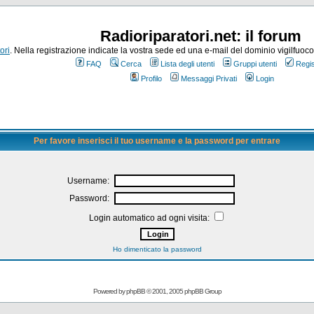
Radioriparatori.net: il forum
ori
. Nella registrazione indicate la vostra sede ed una e-mail del dominio vigilfuoco.it
FAQ
Cerca
Lista degli utenti
Gruppi utenti
Regis
Profilo
Messaggi Privati
Login
Per favore inserisci il tuo username e la password per entrare
Username:
Password:
Login automatico ad ogni visita:
Ho dimenticato la password
Powered by
phpBB
© 2001, 2005 phpBB Group