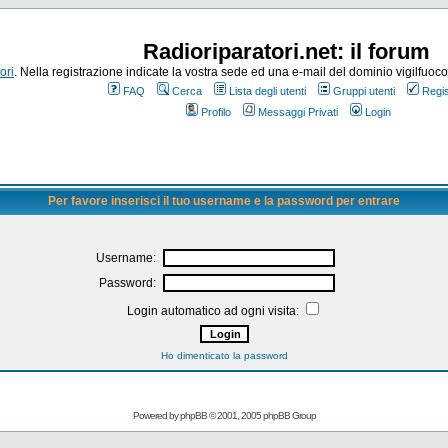
Radioriparatori.net: il forum
ori
. Nella registrazione indicate la vostra sede ed una e-mail del dominio vigilfuoco.it
FAQ
Cerca
Lista degli utenti
Gruppi utenti
Regis
Profilo
Messaggi Privati
Login
Per favore inserisci il tuo username e la password per entrare
Username:
Password:
Login automatico ad ogni visita:
Ho dimenticato la password
Powered by
phpBB
© 2001, 2005 phpBB Group