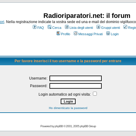
Radioriparatori.net: il forum
ori
. Nella registrazione indicate la vostra sede ed una e-mail del dominio vigilfuoco.it
FAQ
Cerca
Lista degli utenti
Gruppi utenti
Regis
Profilo
Messaggi Privati
Login
Per favore inserisci il tuo username e la password per entrare
Username:
Password:
Login automatico ad ogni visita:
Ho dimenticato la password
Powered by
phpBB
© 2001, 2005 phpBB Group