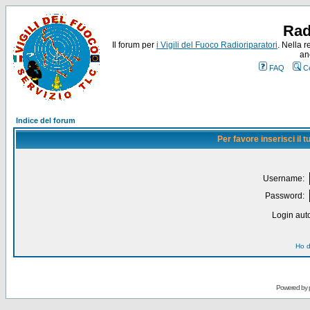
Rad
Il forum per
i Vigili del Fuoco Radioriparatori
. Nella r
an
FAQ
C
Indice del forum
Per favore inserisci il
Username:
Password:
Login auto
Ho d
Powered by