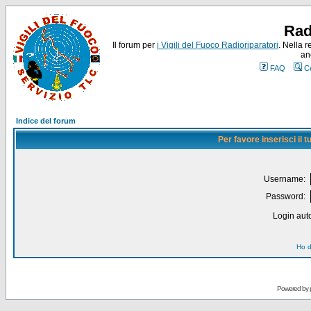
Rad
Il forum per
i Vigili del Fuoco Radioriparatori
. Nella r
an
FAQ
C
Indice del forum
Per favore inserisci il
Username:
Password:
Login auto
Ho d
Powered by