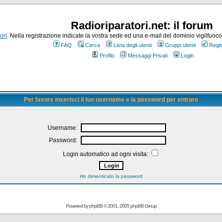
Radioriparatori.net: il forum
ori
. Nella registrazione indicate la vostra sede ed una e-mail del dominio vigilfuoco.it
FAQ
Cerca
Lista degli utenti
Gruppi utenti
Regis
Profilo
Messaggi Privati
Login
Per favore inserisci il tuo username e la password per entrare
Username:
Password:
Login automatico ad ogni visita:
Ho dimenticato la password
Powered by
phpBB
© 2001, 2005 phpBB Group