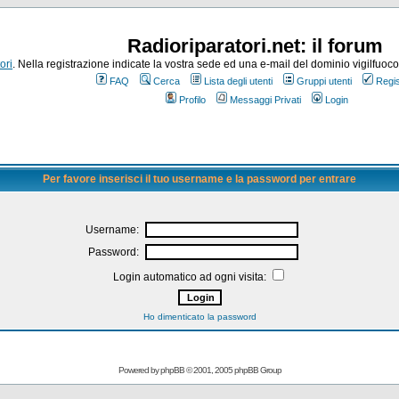
Radioriparatori.net: il forum
ori
. Nella registrazione indicate la vostra sede ed una e-mail del dominio vigilfuoco.it
FAQ
Cerca
Lista degli utenti
Gruppi utenti
Regis
Profilo
Messaggi Privati
Login
Per favore inserisci il tuo username e la password per entrare
Username:
Password:
Login automatico ad ogni visita:
Ho dimenticato la password
Powered by
phpBB
© 2001, 2005 phpBB Group