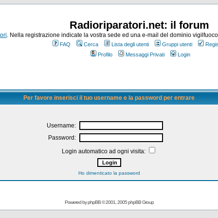
Radioriparatori.net: il forum
ori
. Nella registrazione indicate la vostra sede ed una e-mail del dominio vigilfuoco.it
FAQ
Cerca
Lista degli utenti
Gruppi utenti
Regis
Profilo
Messaggi Privati
Login
Per favore inserisci il tuo username e la password per entrare
Username:
Password:
Login automatico ad ogni visita:
Ho dimenticato la password
Powered by
phpBB
© 2001, 2005 phpBB Group