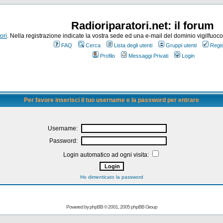
Radioriparatori.net: il forum
ori
. Nella registrazione indicate la vostra sede ed una e-mail del dominio vigilfuoco.it
FAQ
Cerca
Lista degli utenti
Gruppi utenti
Regis
Profilo
Messaggi Privati
Login
Per favore inserisci il tuo username e la password per entrare
Username:
Password:
Login automatico ad ogni visita:
Ho dimenticato la password
Powered by
phpBB
© 2001, 2005 phpBB Group