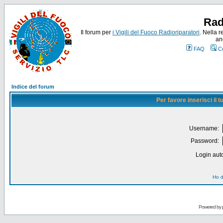
Rad
Il forum per
i Vigili del Fuoco Radioriparatori
. Nella r
an
FAQ
C
Indice del forum
Per favore inserisci il
Username:
Password:
Login auto
Ho d
Powered by