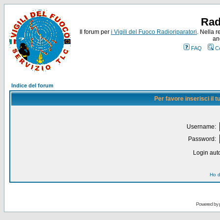
Rad
Il forum per
i Vigili del Fuoco Radioriparatori
. Nella r
an
FAQ
C
Indice del forum
Per favore inserisci il
Username:
Password:
Login auto
Ho d
Powered by