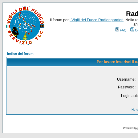
Rad
Il forum per
i Vigili del Fuoco Radioriparatori
. Nella r
an
FAQ
C
Indice del forum
Per favore inserisci il
Username:
Password:
Login auto
Ho d
Powered by