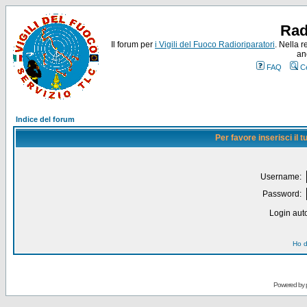
Rad
Il forum per
i Vigili del Fuoco Radioriparatori
. Nella r
an
FAQ
C
Indice del forum
Per favore inserisci il
Username:
Password:
Login auto
Ho d
Powered by