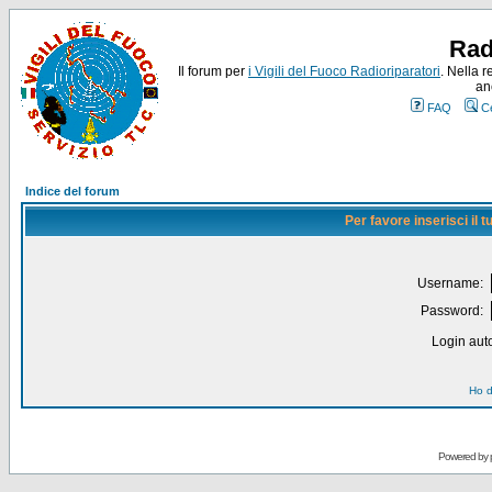
Rad
Il forum per
i Vigili del Fuoco Radioriparatori
. Nella r
an
FAQ
C
Indice del forum
Per favore inserisci il
Username:
Password:
Login auto
Ho d
Powered by