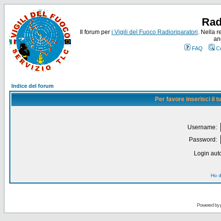
Rad
Il forum per
i Vigili del Fuoco Radioriparatori
. Nella r
an
FAQ
C
Indice del forum
Per favore inserisci il
Username:
Password:
Login auto
Ho d
Powered by