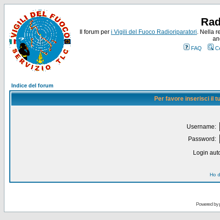
Rad
Il forum per
i Vigili del Fuoco Radioriparatori
. Nella r
an
FAQ
C
Indice del forum
Per favore inserisci il
Username:
Password:
Login auto
Ho d
Powered by