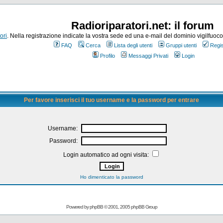
Radioriparatori.net: il forum
ori
. Nella registrazione indicate la vostra sede ed una e-mail del dominio vigilfuoco.it
FAQ
Cerca
Lista degli utenti
Gruppi utenti
Regis
Profilo
Messaggi Privati
Login
Per favore inserisci il tuo username e la password per entrare
Username:
Password:
Login automatico ad ogni visita:
Ho dimenticato la password
Powered by
phpBB
© 2001, 2005 phpBB Group