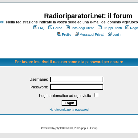
Radioriparatori.net: il forum
ori
. Nella registrazione indicate la vostra sede ed una e-mail del dominio vigilfuoco.it
FAQ
Cerca
Lista degli utenti
Gruppi utenti
Regis
Profilo
Messaggi Privati
Login
Per favore inserisci il tuo username e la password per entrare
Username:
Password:
Login automatico ad ogni visita:
Ho dimenticato la password
Powered by
phpBB
© 2001, 2005 phpBB Group