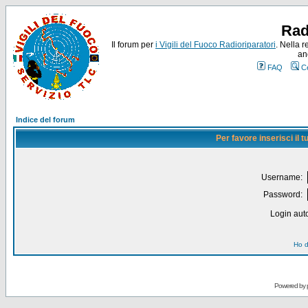
Rad
Il forum per
i Vigili del Fuoco Radioriparatori
. Nella r
an
FAQ
C
Indice del forum
Per favore inserisci il
Username:
Password:
Login auto
Ho d
Powered by