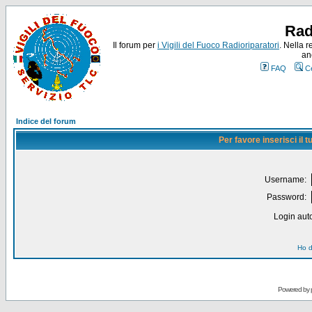
Rad
Il forum per
i Vigili del Fuoco Radioriparatori
. Nella r
an
FAQ
C
Indice del forum
Per favore inserisci il
Username:
Password:
Login auto
Ho d
Powered by