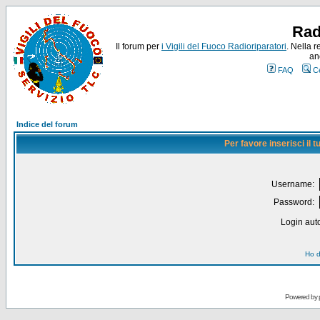
Rad
Il forum per
i Vigili del Fuoco Radioriparatori
. Nella r
an
FAQ
C
Indice del forum
Per favore inserisci il
Username:
Password:
Login auto
Ho d
Powered by