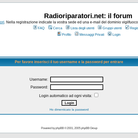
Radioriparatori.net: il forum
ori
. Nella registrazione indicate la vostra sede ed una e-mail del dominio vigilfuoco.it
FAQ
Cerca
Lista degli utenti
Gruppi utenti
Regis
Profilo
Messaggi Privati
Login
Per favore inserisci il tuo username e la password per entrare
Username:
Password:
Login automatico ad ogni visita:
Ho dimenticato la password
Powered by
phpBB
© 2001, 2005 phpBB Group