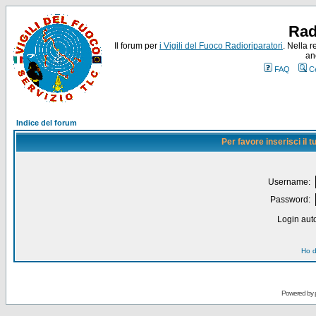
Rad
Il forum per
i Vigili del Fuoco Radioriparatori
. Nella r
an
FAQ
C
Indice del forum
Per favore inserisci il
Username:
Password:
Login auto
Ho d
Powered by