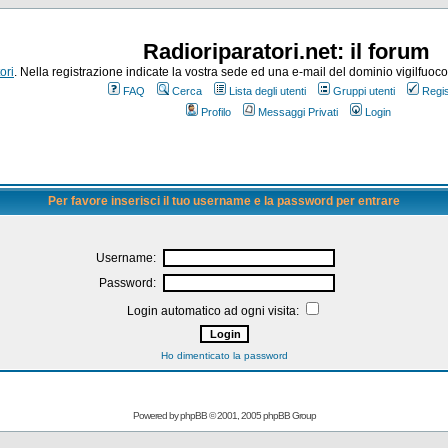
Radioriparatori.net: il forum
ori
. Nella registrazione indicate la vostra sede ed una e-mail del dominio vigilfuoco.it
FAQ
Cerca
Lista degli utenti
Gruppi utenti
Regis
Profilo
Messaggi Privati
Login
Per favore inserisci il tuo username e la password per entrare
Username:
Password:
Login automatico ad ogni visita:
Ho dimenticato la password
Powered by
phpBB
© 2001, 2005 phpBB Group