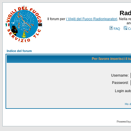
Rad
Il forum per
i Vigili del Fuoco Radioriparatori
. Nella r
an
FAQ
C
Indice del forum
Per favore inserisci il
Username:
Password:
Login auto
Ho d
Powered by