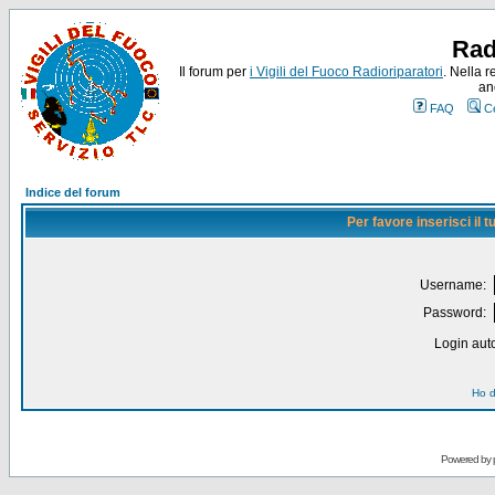
Rad
Il forum per
i Vigili del Fuoco Radioriparatori
. Nella r
an
FAQ
C
Indice del forum
Per favore inserisci il
Username:
Password:
Login auto
Ho d
Powered by