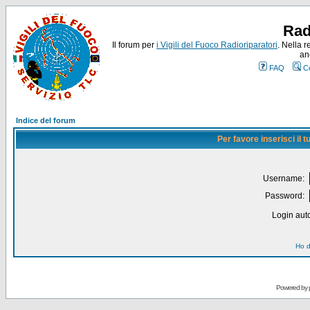
Rad
Il forum per
i Vigili del Fuoco Radioriparatori
. Nella r
an
FAQ
C
Indice del forum
Per favore inserisci il
Username:
Password:
Login auto
Ho d
Powered by