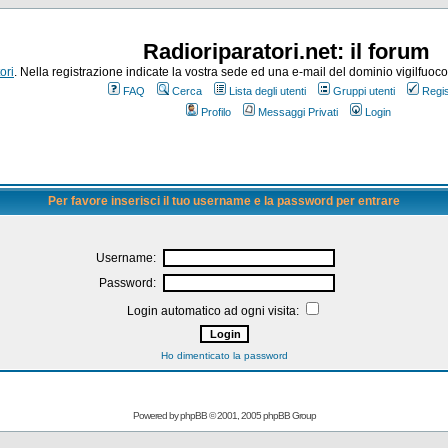
Radioriparatori.net: il forum
ori
. Nella registrazione indicate la vostra sede ed una e-mail del dominio vigilfuoco.it
FAQ
Cerca
Lista degli utenti
Gruppi utenti
Regis
Profilo
Messaggi Privati
Login
Per favore inserisci il tuo username e la password per entrare
Username:
Password:
Login automatico ad ogni visita:
Ho dimenticato la password
Powered by
phpBB
© 2001, 2005 phpBB Group