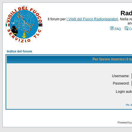
Rad
Il forum per
i Vigili del Fuoco Radioriparatori
. Nella r
an
FAQ
C
Indice del forum
Per favore inserisci il
Username:
Password:
Login auto
Ho d
Powered by