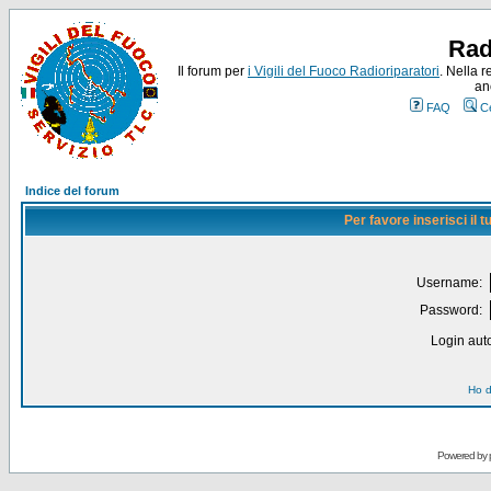
Rad
Il forum per
i Vigili del Fuoco Radioriparatori
. Nella r
an
FAQ
C
Indice del forum
Per favore inserisci il
Username:
Password:
Login auto
Ho d
Powered by