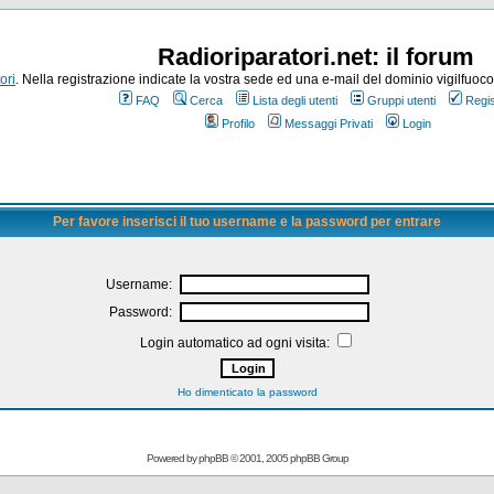
Radioriparatori.net: il forum
ori
. Nella registrazione indicate la vostra sede ed una e-mail del dominio vigilfuoco.it
FAQ
Cerca
Lista degli utenti
Gruppi utenti
Regis
Profilo
Messaggi Privati
Login
Per favore inserisci il tuo username e la password per entrare
Username:
Password:
Login automatico ad ogni visita:
Ho dimenticato la password
Powered by
phpBB
© 2001, 2005 phpBB Group