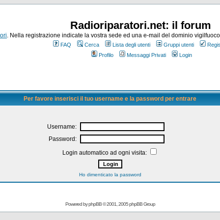
Radioriparatori.net: il forum
ori
. Nella registrazione indicate la vostra sede ed una e-mail del dominio vigilfuoco.it
FAQ
Cerca
Lista degli utenti
Gruppi utenti
Regis
Profilo
Messaggi Privati
Login
Per favore inserisci il tuo username e la password per entrare
Username:
Password:
Login automatico ad ogni visita:
Ho dimenticato la password
Powered by
phpBB
© 2001, 2005 phpBB Group