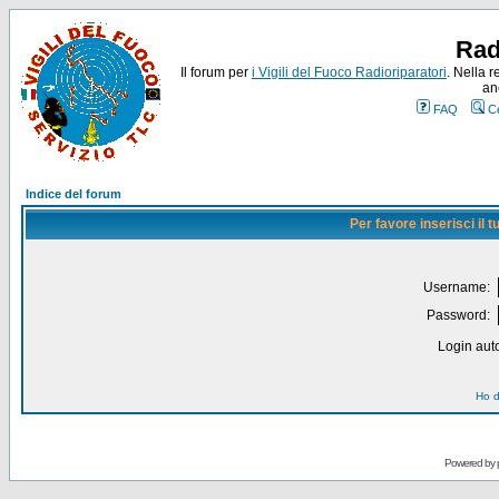
Rad
Il forum per
i Vigili del Fuoco Radioriparatori
. Nella r
an
FAQ
C
Indice del forum
Per favore inserisci il
Username:
Password:
Login auto
Ho d
Powered by