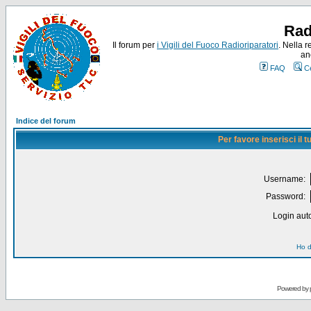
Rad
Il forum per
i Vigili del Fuoco Radioriparatori
. Nella r
an
FAQ
C
Indice del forum
Per favore inserisci il
Username:
Password:
Login auto
Ho d
Powered by