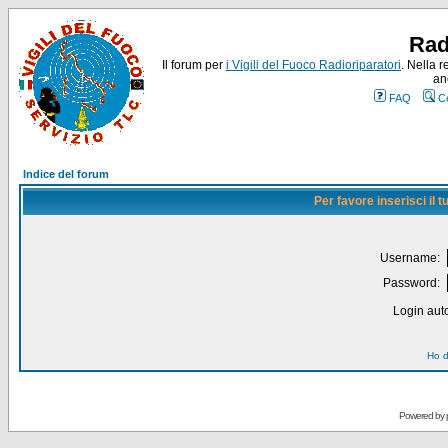
Rad
Il forum per
i Vigili del Fuoco Radioriparatori
. Nella r
an
FAQ
C
Indice del forum
Per favore inserisci il
Username:
Password:
Login auto
Ho d
Powered by