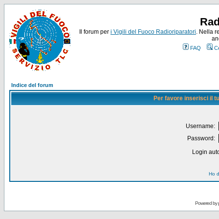
Rad
Il forum per
i Vigili del Fuoco Radioriparatori
. Nella r
an
FAQ
C
Indice del forum
Per favore inserisci il
Username:
Password:
Login auto
Ho d
Powered by