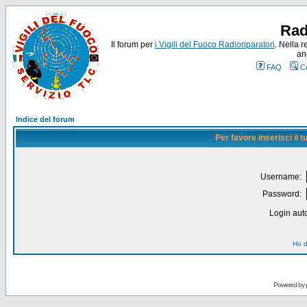
Rad
Il forum per
i Vigili del Fuoco Radioriparatori
. Nella r
an
FAQ
C
Indice del forum
Per favore inserisci il
Username:
Password:
Login auto
Ho d
Powered by