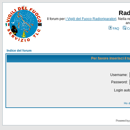
Rad
Il forum per
i Vigili del Fuoco Radioriparatori
. Nella r
an
FAQ
C
Indice del forum
Per favore inserisci il
Username:
Password:
Login auto
Ho d
Powered by