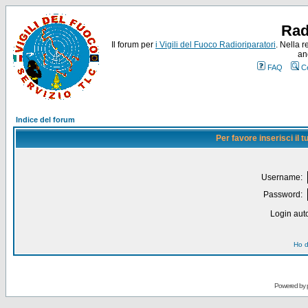
Rad
Il forum per
i Vigili del Fuoco Radioriparatori
. Nella r
an
FAQ
C
Indice del forum
Per favore inserisci il
Username:
Password:
Login auto
Ho d
Powered by