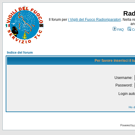
Rad
Il forum per
i Vigili del Fuoco Radioriparatori
. Nella r
an
FAQ
C
Indice del forum
Per favore inserisci il
Username:
Password:
Login auto
Ho d
Powered by