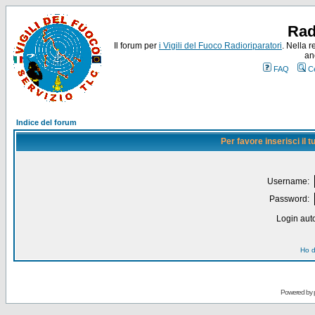
Rad
Il forum per
i Vigili del Fuoco Radioriparatori
. Nella r
an
FAQ
C
Indice del forum
Per favore inserisci il
Username:
Password:
Login auto
Ho d
Powered by