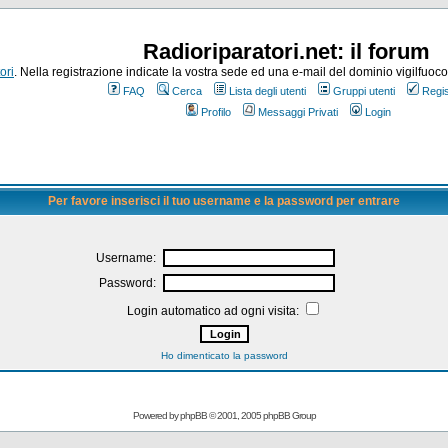
Radioriparatori.net: il forum
ori
. Nella registrazione indicate la vostra sede ed una e-mail del dominio vigilfuoco.it
FAQ
Cerca
Lista degli utenti
Gruppi utenti
Regis
Profilo
Messaggi Privati
Login
Per favore inserisci il tuo username e la password per entrare
Username:
Password:
Login automatico ad ogni visita:
Ho dimenticato la password
Powered by
phpBB
© 2001, 2005 phpBB Group