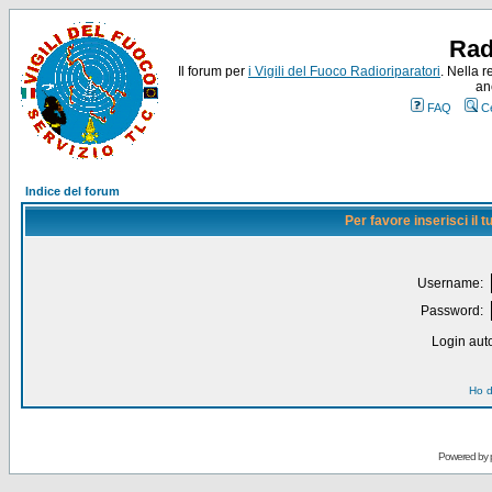
Rad
Il forum per
i Vigili del Fuoco Radioriparatori
. Nella r
an
FAQ
C
Indice del forum
Per favore inserisci il
Username:
Password:
Login auto
Ho d
Powered by