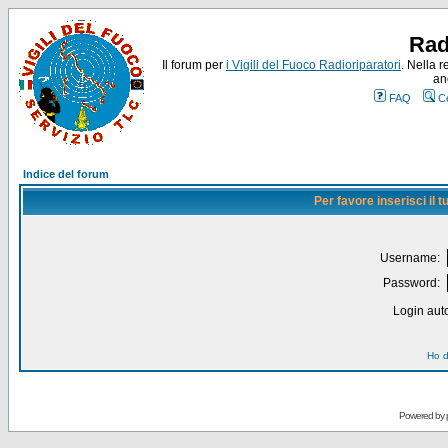
Rad
Il forum per
i Vigili del Fuoco Radioriparatori
. Nella r
an
FAQ
C
Indice del forum
Per favore inserisci il
Username:
Password:
Login auto
Ho d
Powered by