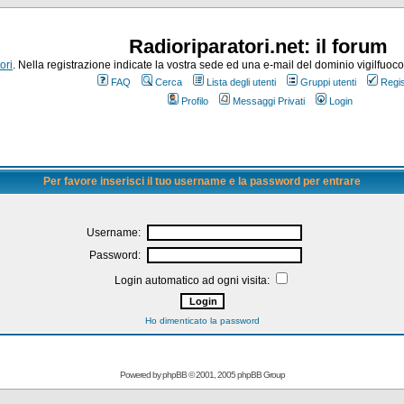
Radioriparatori.net: il forum
ori
. Nella registrazione indicate la vostra sede ed una e-mail del dominio vigilfuoco.it
FAQ
Cerca
Lista degli utenti
Gruppi utenti
Regis
Profilo
Messaggi Privati
Login
Per favore inserisci il tuo username e la password per entrare
Username:
Password:
Login automatico ad ogni visita:
Ho dimenticato la password
Powered by
phpBB
© 2001, 2005 phpBB Group