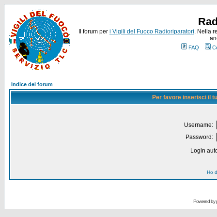
Rad
Il forum per
i Vigili del Fuoco Radioriparatori
. Nella r
an
FAQ
C
Indice del forum
Per favore inserisci il
Username:
Password:
Login auto
Ho d
Powered by