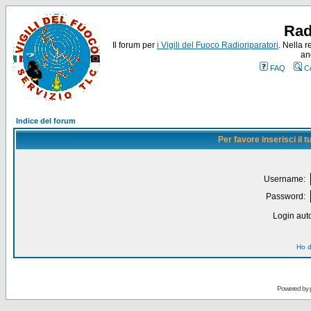
Rad
Il forum per
i Vigili del Fuoco Radioriparatori
. Nella r
an
FAQ
C
Indice del forum
Per favore inserisci il
Username:
Password:
Login auto
Ho d
Powered by