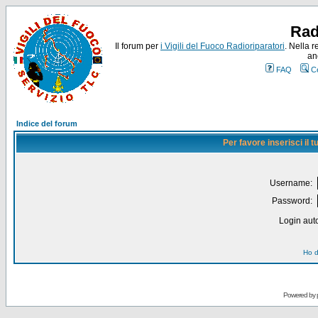
Rad
Il forum per
i Vigili del Fuoco Radioriparatori
. Nella r
an
FAQ
C
Indice del forum
Per favore inserisci il
Username:
Password:
Login auto
Ho d
Powered by