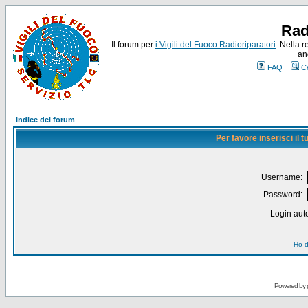
Rad
Il forum per
i Vigili del Fuoco Radioriparatori
. Nella r
an
FAQ
C
Indice del forum
Per favore inserisci il
Username:
Password:
Login auto
Ho d
Powered by