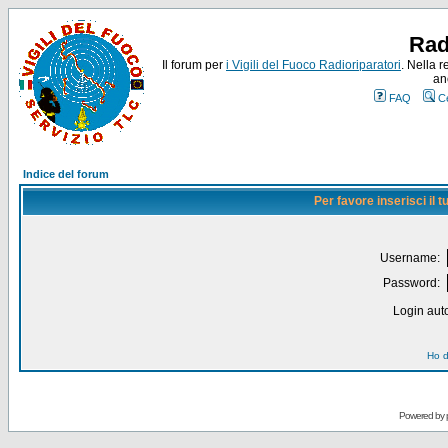
Rad
Il forum per
i Vigili del Fuoco Radioriparatori
. Nella r
an
FAQ
C
Indice del forum
Per favore inserisci il
Username:
Password:
Login auto
Ho d
Powered by